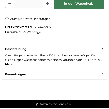
Produkt Anzahl: Gib den gewünschten Wert ein oder benutze die Schaltfläche
In den Warenkorb
Zum Merkzettel hinzufügen
Produktnummer:
RE-CLEAN-G
Lieferzeit:
5-7 Werktage
Beschreibung
Clean Regenwasserbehälter - 210 Liter Fassungsvermögen Der
Clean Regenwasserbehälter mit einem Volumen von 210 Litern ist…
Mehr
Bewertungen
Kostenloser Versand ab 49€