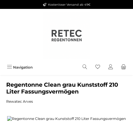
Kostenloser Versand ab 49€
Zum Hauptinhalt springen
Navigation
Regentonne Clean grau Kunststoff 210
Liter Fassungsvermögen
Rewatec Arves
Bildergalerie überspringen