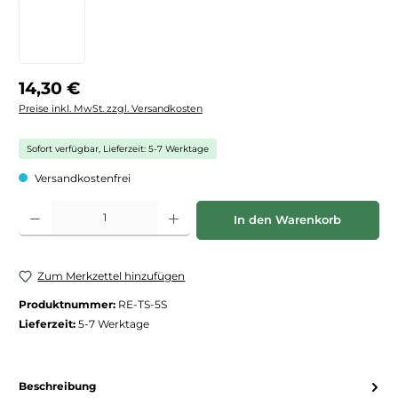
Regulärer Preis:
14,30 €
Preise inkl. MwSt. zzgl. Versandkosten
Sofort verfügbar, Lieferzeit: 5-7 Werktage
Versandkostenfrei
Produkt Anzahl: Gib den gewünschten Wert ein oder benutze die Schaltfläche
In den Warenkorb
Zum Merkzettel hinzufügen
Produktnummer:
RE-TS-5S
Lieferzeit:
5-7 Werktage
Beschreibung