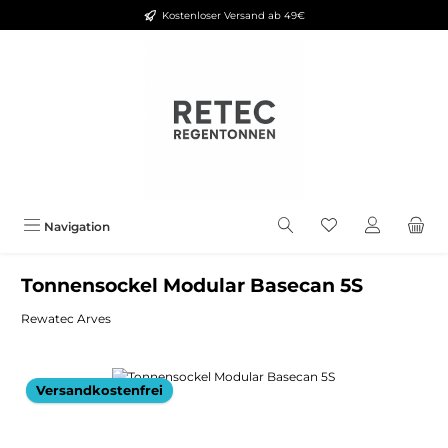
Kostenloser Versand ab 49€
Zum Hauptinhalt springen
Navigation
Tonnensockel Modular Basecan 5S
Rewatec Arves
Bildergalerie überspringen
Versandkostenfrei