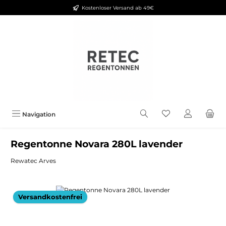
Kostenloser Versand ab 49€
Zum Hauptinhalt springen
Navigation
Regentonne Novara 280L lavender
Rewatec Arves
Bildergalerie überspringen
Versandkostenfrei