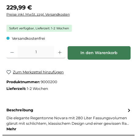
Regulärer Preis:
229,99 €
Preise inkl. MwSt. zzgl. Versandkosten
Sofort verfügbar, Lieferzeit: 1-2 Wochen
Versandkostenfrei
Produkt Anzahl: Gib den gewünschten Wert ein oder benutze die Schaltfläche
In den Warenkorb
Zum Merkzettel hinzufügen
Produktnummer:
9000200
Lieferzeit:
1-2 Wochen
Beschreibung
Die elegante Regentonne Novara mit 280 Liter Fassungsvolumen
glänzt mit schlichtem, klassischem Design und einer gewissen Ra…
Mehr