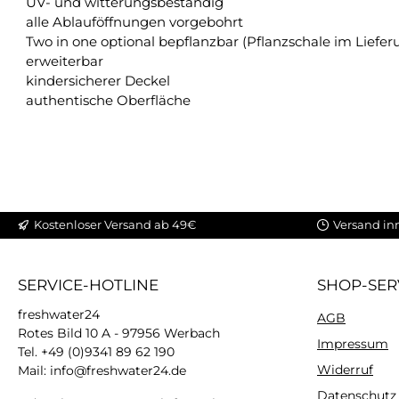
UV- und witterungsbeständig
alle Ablauföffnungen vorgebohrt
Two in one optional bepflanzbar (Pflanzschale im Liefe
erweiterbar
kindersicherer Deckel
authentische Oberfläche
Kostenloser Versand ab 49€
Versand in
SERVICE-HOTLINE
SHOP-SER
freshwater24
AGB
Rotes Bild 10 A - 97956 Werbach
Impressum
Tel. +49 (0)9341 89 62 190
Widerruf
Mail: info@freshwater24.de
Datenschutz