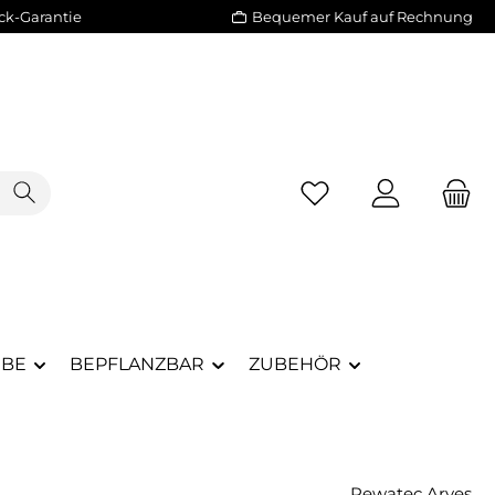
ck-Garantie
Bequemer Kauf auf Rechnung
RBE
BEPFLANZBAR
ZUBEHÖR
Rewatec Arves