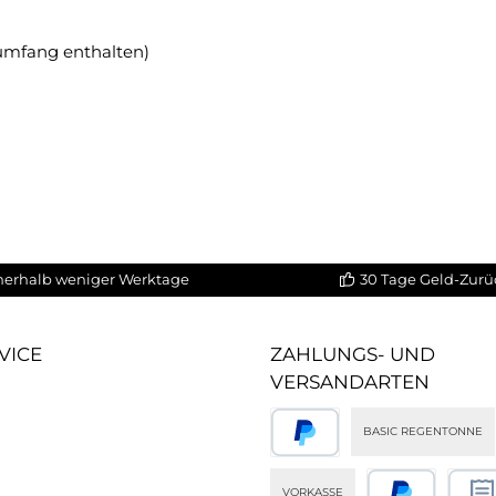
rumfang enthalten)
nerhalb weniger Werktage
30 Tage Geld-Zurü
VICE
ZAHLUNGS- UND
VERSANDARTEN
BASIC REGENTONNE
PayPal
VORKASSE