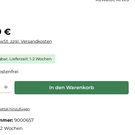
eis:
9 €
MwSt. zzgl. Versandkosten
gbar, Lieferzeit: 1-2 Wochen
stenfrei
hl: Gib den gewünschten Wert ein oder benutze die Schaltfläche
In den Warenkorb
ttel hinzufügen
mmer:
9000657
-2 Wochen