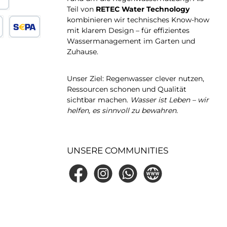
Teil von
RETEC Water Technology
ungskauf
kombinieren wir technisches Know-how
mit klarem Design – für effizientes
Wassermanagement im Garten und
karte
SEPA Lastschrift
Zuhause.
Unser Ziel: Regenwasser clever nutzen,
Ressourcen schonen und Qualität
sichtbar machen.
Wasser ist Leben – wir
helfen, es sinnvoll zu bewahren.
UNSERE COMMUNITIES
Facebook
Instagram
WhatsApp
RETEC water technolog