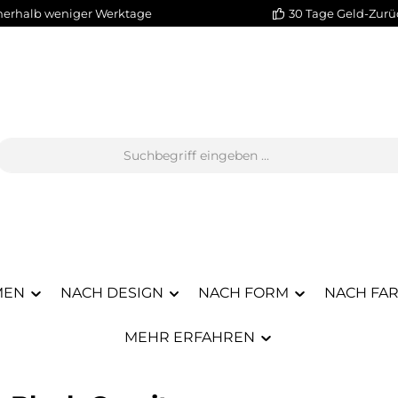
nerhalb weniger Werktage
30 Tage Geld-Zurü
MEN
NACH DESIGN
NACH FORM
NACH FA
MEHR ERFAHREN