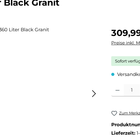
 Black Granit
Regulärer Pr
309,9
Preise inkl. 
Sofort verfü
Versandko
Produkt Anza
Zum Merkze
Produktnu
Lieferzeit:
1